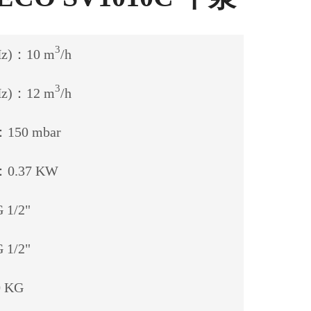
3
Hz)：10 m
/h
3
Hz)：12 m
/h
50 mbar
.37 KW
1/2"
1/2"
 KG