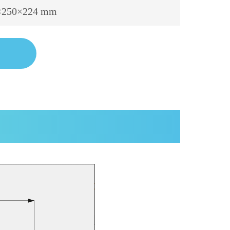
×
250
×
224 mm