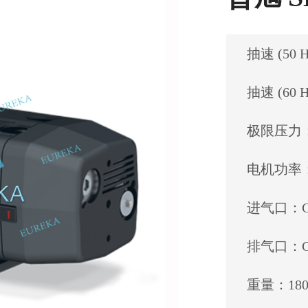
抽速 (50 
抽速 (60 
极限压力：1
电机功率：0
进气口：G 
排气口：G 
重量：180