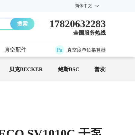
简体中文
17820632283
搜索
全国服务热线
真空配件
真空度单位换算器
贝克BECKER
鲍斯BSC
普发Pfeiffer
ECO SV1010C 干泵