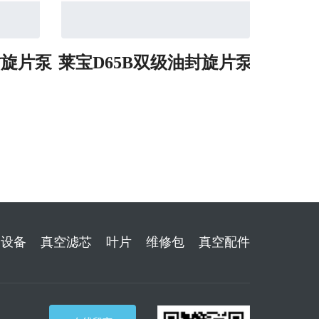
封旋片泵
莱宝D65B双级油封旋片泵
普旭 R
空设备
真空滤芯
叶片
维修包
真空配件