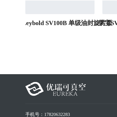
莱宝 Leybold SV100B 单级油封旋片泵
莱宝S
手机号：
17820632283